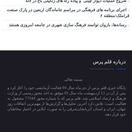
شروع عملیات دیوار چینی و پیاده راه های زنگیلی باغ در لاله
اجرای برنامه های فرهنگی در مراسم جاماندگان اربعین در پارک صنعت
قراملک/منطقه ۶
رسانه‌ها، بازوان توانمند فرهنگ‌ سازی شهری در جامعه امروزی هستند
درباره قلم پرس
بسمه تعالی
پایگاه خبری قلم پرس از دی ماه سال 94 فعالیت آزمایشی خود را آغاز کرد و
پس از آن در 13 اردیبهشت ماه سال 95 موفق به اخذ مجوز رسمی از وزارت
فرهنگ و ارشاد اسلامی شد. قلم پرس که با شماره مجوز 77544 مشغول به
فعالیت است؛ تلاش دارد آخرین تحلیل‌ها و گزارش‌ها از مهم‌ترین اتفاقات روز
جهان، ایران و استان آذربایجان‌شرقی را به صورت آنلاین در اختیار مخاطبان
خود قرار دهد.