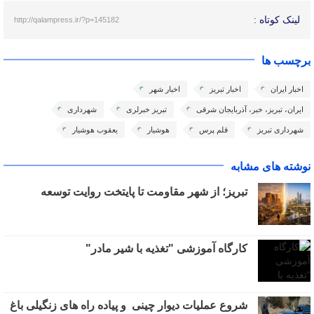
لینک کوتاه :
http://qalampress.ir/?p=145182
برچسب ها
اخبار ایران
اخبار تبریز
اخبار شهر
ایران، تبریز، خبر، آذربایجان شرقی
تبریز خبرلری
شهرداری
شهرداری تبریز
قلم پرس
هوشیار
یعقوب هوشیار
نوشته های مشابه
تبریز؛ از شهر مقاومت تا پایتخت روایت توسعه
کارگاه آموزشی "تغذیه با شیر مادر"
شروع عملیات دیوار چینی و پیاده راه های زنگیلی باغ