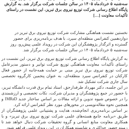
سه‌شنبه ۵ خردادماه ۱۴۰۵ در سالن جلسات شرکت برگزار شد. به گزارش
پایگاه اطلاع رسانی شرکت توزیع نیروی برق تبریز، این نشست در راستای
تأکیدات معاونت […]
نخستین نشست هماهنگی مشارکت شرکت توزیع نیروی برق تبریز در
دوازدهمین کنفرانس منطقه‌ای سیرد، با هدف برنامه‌ریزی برای حضور
گسترده و اثرگذار پژوهشگران این شرکت در رویداد علمی پیش‌رو، روز
سه‌شنبه ۵ خردادماه ۱۴۰۵ در سالن جلسات شرکت برگزار شد.
به گزارش پایگاه اطلاع رسانی شرکت توزیع نیروی برق تبریز، این نشست در
راستای تأکیدات معاونت هماهنگی توزیع شرکت توانیر و دستور مدیرعامل
شرکت توزیع نیروی برق تبریز مبنی بر حمایت همه‌جانبه از حضور فعال
کارکنان در کنفرانس سیرد منطقه‌ای، به عنوان پنجمین کارگروه تخصصی
سال جاری شرکت تشکیل شد.
در این جلسه، دکتر مهرداد طرفدارحق، استاد تمام برق قدرت دانشگاه تبریز،
با حضور در جمع پژوهشگران و مدیران شرکت، نکات تخصصی و ارزشمندی
را در خصوص شیوه تدوین و ارائه مقالات بر اساس ساختار جدید IMRaD و
همچنین نحوه مقاله‌نویسی در محورهای مورد نظر کنفرانس ارائه کرد.
بر اساس برنامه‌ریزی انجام‌شده، هدایت و پشتیبانی علمی پژوهشگران از
طریق «برنامه جامع هسته‌های علمی شرکت توزیع نیروی برق تبریز» و با
همکاری معاونت منابع انسانی و گروه تحقیقات شرکت دنبال خواهد شد تا
زمینه حضور حداکثری و شایسته همکاران در این رویداد علمی فراهم شود.