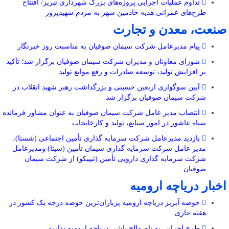
تداوم عملیات اجرایی پروژه‌های بزرگ شهرداری تبریز/ افتتاح
طرح‌های عمرانی هدیه خادمین شهر به مردم شهیدپرور
صنعت، معدن و تجارت
پیام مدیرعامل شرکت سیمان صوفیان به مناسبت روز خبرنگار
شورای معاونان و مدیران شرکت سیمان صوفیان برگزار شد؛ تأکید
بر افزایش تولید، توسعه صادرات و رفع موانع تولید
آیین سوگواری اربعین حسینی و بزرگداشت رهبر شهید انقلاب در
شرکت سیمان صوفیان برگزار شد
انتصاب مدیر عامل شرکت سیمان صوفیان به عنوان مشاور فرمانده
سپاه عاشور در امور صنایع، تولید و کارخانجات
بازدید مدیرعامل شرکت سرمایه گذاری تأمین اجتماعی (شستا)،
مدیر عامل شرکت سرمایه گذاری سیمان تأمین (سیتا) ومدیرعامل
شرکت سرمایه گذاری دارویی تأمین (تیپیکو) از شرکت سیمان
صوفیان
اخبار دریاچه ارومیه
حوضه آبریز دریاچه ارومیه پرباران‌ترین حوضه‌ درجه یک کشور در
هفته جاری
طرح اجرایی به نام مالچ پاشی دریاچه ارومیه نداریم