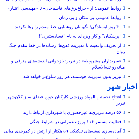
روابط عمومی؛ از «چراغ‌برق‌های قاسم‌خان» تا «مهندسیِ اعتبار»
روابط عمومی،بی مکان و بی زمان
۴۰ روز ایستادگی؛ نگهبانان روشنایی خط مقدم را رها نکردند
“پزشکیان” و کار ویژه‌ای به نام “فسادستیزی”!
از تحریف واقعیت تا مدیریت ذهن‌ها؛ رسانه‌ها در خط مقدم جنگ
روان
«سربداران مشروطه» در تبریز: بازخوانی اندیشه‌های مترقی و
میانه‌رو ثقه‌الاسلام
تبریز بدون مدیریت هوشمند، هر روز شلوغ‌تر خواهد شد
اخبار شهر
افتتاح نخستین المپیاد ورزشی کارکنان حوزه فضای سبز کلان‌شهر
تبریز
۵۶ درصد تبریزی‌ها غیرحضوری با شهرداری ارتباط دارند
فعالیت مستمر ۱۱۶ پروژه عمرانی در شرایط جنگی
آماده‌سازی نقشه‌های تفکیکی ۵۹ هکتار از ارتش در کمربندی میانی