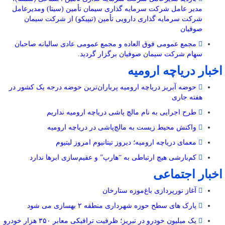
مدیر عامل شرکت سرمایه گذاری سیمان تأمین (سیتا) ومدیرعامل
شرکت سرمایه گذاری دارویی تأمین (تیپیکو) از شرکت سیمان
صوفیان
مجمع عمومی فوق العاده و مجمع عمومی عادی سالیانه صاحبان
سهام شرکت سیمان صوفیان برگزار گردید.
اخبار دریاچه ارومیه
حوضه آبریز دریاچه ارومیه پرباران‌ترین حوضه‌ درجه یک کشور در
هفته جاری
طرح اجرایی به نام مالچ پاشی دریاچه ارومیه نداریم
واکنش محیط زیست به مالچ‌پاشی در دریاچه ارومیه
معمای دریاچه ارومیه؛ دیروز تیتانیوم امروز لیتیوم
کم‌بارشی هیچ ارتباطی به “هارپ” و عقیم‌سازی ابرها ندارد
اخبار اجتماعی
آغاز نورپردازی باغ‌موزه ستارخان
پارک های سطح حوزه شهرداری منطقه ۲ بهسازی می شود
یک میلیون خودرو در تبریز؛ ظرفیت ترافیکی معابر ۳۵۰ هزار خودرو