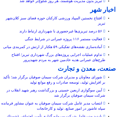
تبریز بدون مدیریت هوشمند، هر روز شلوغ‌تر خواهد شد
اخبار شهر
افتتاح نخستین المپیاد ورزشی کارکنان حوزه فضای سبز کلان‌شهر
تبریز
۵۶ درصد تبریزی‌ها غیرحضوری با شهرداری ارتباط دارند
فعالیت مستمر ۱۱۶ پروژه عمرانی در شرایط جنگی
آماده‌سازی نقشه‌های تفکیکی ۵۹ هکتار از ارتش در کمربندی میانی
تداوم عملیات اجرایی پروژه‌های بزرگ شهرداری تبریز/ افتتاح
طرح‌های عمرانی هدیه خادمین شهر به مردم شهیدپرور
صنعت، معدن و تجارت
شورای معاونان و مدیران شرکت سیمان صوفیان برگزار شد؛ تأکید
بر افزایش تولید، توسعه صادرات و رفع موانع تولید
آیین سوگواری اربعین حسینی و بزرگداشت رهبر شهید انقلاب در
شرکت سیمان صوفیان برگزار شد
انتصاب مدیر عامل شرکت سیمان صوفیان به عنوان مشاور فرمانده
سپاه عاشور در امور صنایع، تولید و کارخانجات
بازدید مدیرعامل شرکت سرمایه گذاری تأمین اجتماعی (شستا)،