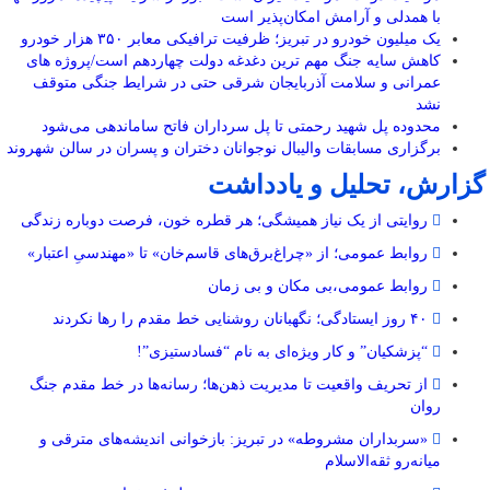
با همدلی و آرامش امکان‌پذیر است
یک میلیون خودرو در تبریز؛ ظرفیت ترافیکی معابر ۳۵۰ هزار خودرو
کاهش سایه جنگ مهم ‌ترین دغدغه دولت چهاردهم است/پروژه ‌های
عمرانی و سلامت آذربایجان شرقی حتی در شرایط جنگی متوقف
نشد
محدوده پل شهید رحمتی تا پل سرداران فاتح ساماندهی می‌شود
برگزاری مسابقات والیبال نوجوانان دختران و پسران در سالن شهروند
گزارش، تحلیل و یادداشت
روایتی از یک نیاز همیشگی؛ هر قطره خون، فرصت دوباره زندگی
روابط عمومی؛ از «چراغ‌برق‌های قاسم‌خان» تا «مهندسیِ اعتبار»
روابط عمومی،بی مکان و بی زمان
۴۰ روز ایستادگی؛ نگهبانان روشنایی خط مقدم را رها نکردند
“پزشکیان” و کار ویژه‌ای به نام “فسادستیزی”!
از تحریف واقعیت تا مدیریت ذهن‌ها؛ رسانه‌ها در خط مقدم جنگ
روان
«سربداران مشروطه» در تبریز: بازخوانی اندیشه‌های مترقی و
میانه‌رو ثقه‌الاسلام