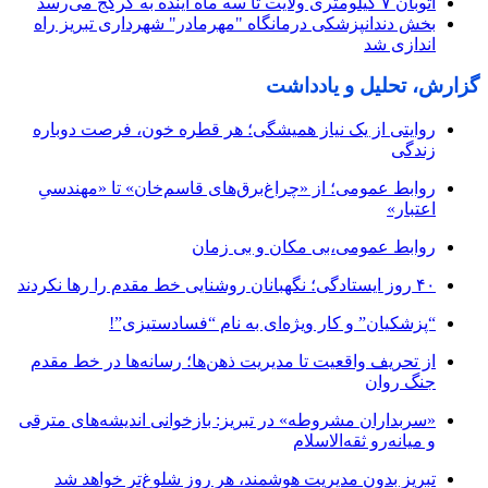
اتوبان ۷ کیلومتری ولایت تا سه ماه آینده به کرکج می‌رسد
بخش دندانپزشکی درمانگاه "مهرمادر" شهرداری تبریز راه
اندازی شد
گزارش، تحلیل و یادداشت
روایتی از یک نیاز همیشگی؛ هر قطره خون، فرصت دوباره
زندگی
روابط عمومی؛ از «چراغ‌برق‌های قاسم‌خان» تا «مهندسیِ
اعتبار»
روابط عمومی،بی مکان و بی زمان
۴۰ روز ایستادگی؛ نگهبانان روشنایی خط مقدم را رها نکردند
“پزشکیان” و کار ویژه‌ای به نام “فسادستیزی”!
از تحریف واقعیت تا مدیریت ذهن‌ها؛ رسانه‌ها در خط مقدم
جنگ روان
«سربداران مشروطه» در تبریز: بازخوانی اندیشه‌های مترقی
و میانه‌رو ثقه‌الاسلام
تبریز بدون مدیریت هوشمند، هر روز شلوغ‌تر خواهد شد