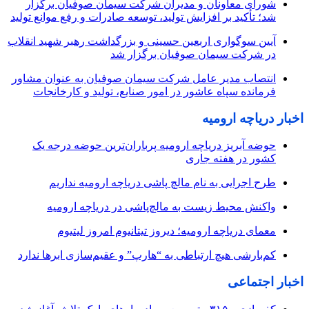
شورای معاونان و مدیران شرکت سیمان صوفیان برگزار
شد؛ تأکید بر افزایش تولید، توسعه صادرات و رفع موانع تولید
آیین سوگواری اربعین حسینی و بزرگداشت رهبر شهید انقلاب
در شرکت سیمان صوفیان برگزار شد
انتصاب مدیر عامل شرکت سیمان صوفیان به عنوان مشاور
فرمانده سپاه عاشور در امور صنایع، تولید و کارخانجات
اخبار دریاچه ارومیه
حوضه آبریز دریاچه ارومیه پرباران‌ترین حوضه‌ درجه یک
کشور در هفته جاری
طرح اجرایی به نام مالچ پاشی دریاچه ارومیه نداریم
واکنش محیط زیست به مالچ‌پاشی در دریاچه ارومیه
معمای دریاچه ارومیه؛ دیروز تیتانیوم امروز لیتیوم
کم‌بارشی هیچ ارتباطی به “هارپ” و عقیم‌سازی ابرها ندارد
اخبار اجتماعی