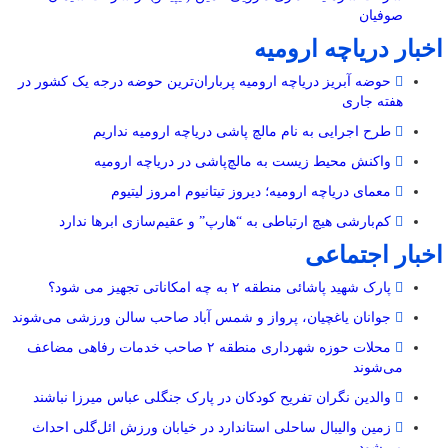
صوفیان
اخبار دریاچه ارومیه
حوضه آبریز دریاچه ارومیه پرباران‌ترین حوضه‌ درجه یک کشور در
هفته جاری
طرح اجرایی به نام مالچ پاشی دریاچه ارومیه نداریم
واکنش محیط زیست به مالچ‌پاشی در دریاچه ارومیه
معمای دریاچه ارومیه؛ دیروز تیتانیوم امروز لیتیوم
کم‌بارشی هیچ ارتباطی به “هارپ” و عقیم‌سازی ابرها ندارد
اخبار اجتماعی
پارک شهید پاشائی منطقه ۲ به چه امکاناتی تجهیز می شود؟
جوانان یاغچیان، پرواز و شمس آباد صاحب سالن ورزشی می‌شوند
محلات حوزه شهرداری منطقه ۲ صاحب خدمات رفاهی مضاعف
می‌شوند
والدین نگران تفریح کودکان در پارک جنگلی عباس میرزا نباشند
زمین والیبال ساحلی استاندارد در خیابان ورزش ائل‌گلی احداث
می‌شود