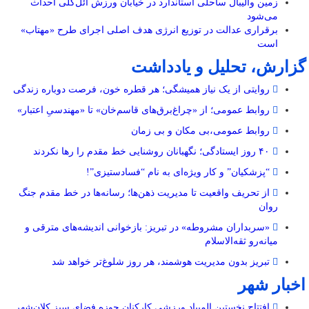
زمین والیبال ساحلی استاندارد در خیابان ورزش ائل‌گلی احداث
می‌شود
برقراری عدالت در توزیع انرژی هدف اصلی اجرای طرح «مهتاب»
است
گزارش، تحلیل و یادداشت
روایتی از یک نیاز همیشگی؛ هر قطره خون، فرصت دوباره زندگی
روابط عمومی؛ از «چراغ‌برق‌های قاسم‌خان» تا «مهندسیِ اعتبار»
روابط عمومی،بی مکان و بی زمان
۴۰ روز ایستادگی؛ نگهبانان روشنایی خط مقدم را رها نکردند
“پزشکیان” و کار ویژه‌ای به نام “فسادستیزی”!
از تحریف واقعیت تا مدیریت ذهن‌ها؛ رسانه‌ها در خط مقدم جنگ
روان
«سربداران مشروطه» در تبریز: بازخوانی اندیشه‌های مترقی و
میانه‌رو ثقه‌الاسلام
تبریز بدون مدیریت هوشمند، هر روز شلوغ‌تر خواهد شد
اخبار شهر
افتتاح نخستین المپیاد ورزشی کارکنان حوزه فضای سبز کلان‌شهر