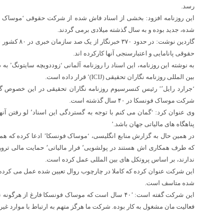
رسد.
شده، جدید بوده و به سال گذشته میلادی برمی گردند.
گاردین نوشت: در 
حقوقی پانامایی و اعتبارسنجی آنها کارکرده اند.
به نوشته این روزنامه، این اسناد را روزنامه آلمانی ‘زوددویچه سایتونگ’ به 
بین المللی روزنامه نگاران تحقیقی (ICIJ)’ قرار داده است.
‘جرارد رایل٬’ رئیس کنسرسیوم روزنامه نگاران تحقیقی در این خصو
شرکت موساک فونسکا در ۴۰ سال گذشته است.
وی عنوان کرد: ‘گمان می ک
پناهگاه های مالیاتی جهان باشد.’
در همین حال به گزارش منابع انگلیسی، ‘موساک فونسکا’ ادعا کرده که 
که طرف همکاری اش هستند در پولش
ندارند، بر اساس پروتکل های بین المللی عمل کرده است.
این شرکت عنوان کرده که کاملا در چارچوب روال تعیین شده عمل می کرده و
شده متاسف است.
این شرکت گفته است: ’۴۰ سال است که موساک فونسکا فارغ 
فعالیت مان مشغول به کار بوده. شرکت ما هرگز متهم به ارتباط با موارد غیر