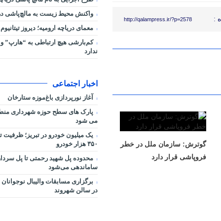
واکنش محیط زیست به مالچ‌پاشی در 
 :
http://qalampress.ir/?p=2578
معمای دریاچه ارومیه؛ دیروز تیتانیوم 
کم‌بارشی هیچ ارتباطی به “هارپ” و 
ندارد
اخبار اجتماعی
آغاز نورپردازی باغ‌موزه ستارخان
می شود
یک میلیون خودرو در تبریز؛ ظرفیت ت
۳۵۰ هزار خودرو
گوترش: سازمان ملل در خطر
فروپاشی قرار دارد
محدوده پل شهید رحمتی تا پل سردار
ساماندهی می‌شود
برگزاری مسابقات والیبال نوجوانان 
در سالن شهروند