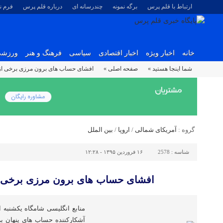
ارتباط با قلم پرس
برگه نمونه
چندرسانه ای
درباره قلم پرس
فرم 
خانه
اخبار ویژه
اخبار اقتصادی
سیاسی
فرهنگ و هنر
ورزش
شما اینجا هستید »
صفحه اصلی »
افشای حساب های برون مرزی برخی از
گروه :
آمریکای شمالی
/
اروپا
/
بین الملل
شناسه :
2578
۱۶ فروردین ۱۳۹۵ - ۱۲:۲۸
افشای حساب های برون مرزی برخی ا
منابع انگلیسی شامگاه یکشنبه 
آشکارکننده حساب های پنهان ب