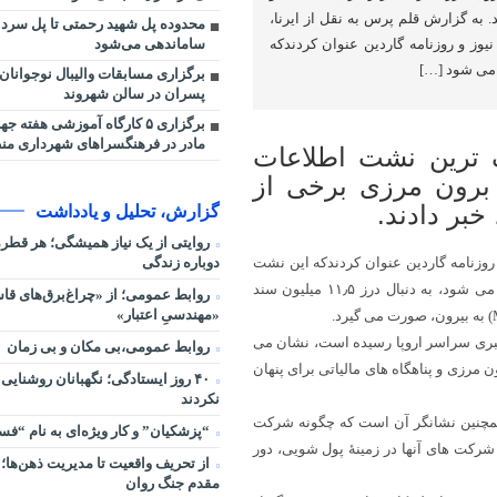
 به گزارش قلم پرس به نقل از ایرنا،
محدوده پل شهید رحمتی تا پل سردا
ساماندهی می‌شود
یوز و روزنامه گاردین عنوان کردندکه
 می شود […]
برگزاری مسابقات والیبال نوجوانان
پسران در سالن شهروند
برگزاری ۵ کارگاه آموزشی هفته 
مادر در فرهنگسراهای شهرداری منطقه ۴ 
گ ترین نشت اطلاعات
 برون مرزی برخی از
بر دادند.
گزارش، تحلیل و یادداشت
روایتی از یک نیاز همیشگی؛ هر قط
دوباره زندگی
 روزنامه گاردین عنوان کردندکه این نشت
اطلاعات مالی که ادعا می شود بزرگ ترین در نوع خود در تاریخ شمرده می شود، به دنبال درز ۱۱٫۵ میلیون سند
روابط عمومی؛ از «چراغ‌برق‌های قاس
«مهندسیِ اعتبار»
 خبری سراسر اروپا رسیده است، نشان می
روابط عمومی،بی مکان و بی زمان
 مرزی و پناهگاه های مالیاتی برای پنهان
۴۰ روز ایستادگی؛ نگهبانان روشنایی
نکردند
 همچنین نشانگر آن است که چگونه شرکت
“پزشکیان” و کار ویژه‌ای به نام “ف
شرکت های آنها در زمینهٔ پول شویی، دور
از تحریف واقعیت تا مدیریت ذهن‌ها؛ 
مقدم جنگ روان