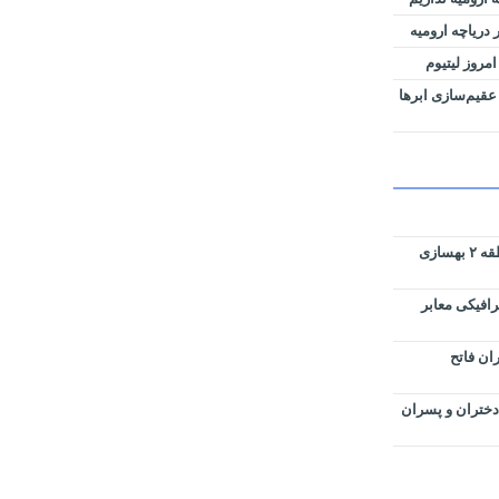
دریاچه ارومیه
امروز لیتیوم
عقیم‌سازی ابرها
پارک های سطح حوزه شهرداری منطقه ۲ بهسازی
رافیکی معابر
ان فاتح
دختران و پسران