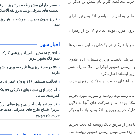
ی حزب محافظه کار و نام شش تن دیگر از
«سربداران مشروطه» در تبریز: بازخ
اندیشه‌های مترقی و میانه‌رو ثقه‌الاسلا
ن مالی به احزاب سیاسی انگلیس نیز دارای
تبریز بدون مدیریت هوشمند، هر روز 
شد
به گزارش اسکای نیوز، در میان ۱۴۳ سیاستمداری که دارای این حساب ها برون مرزی بوده اند نام ۱۲ تن از رهبران
اخبار شهر
 و یا شرکای نزدیکشان به این حساب ها
افتتاح نخستین المپیاد ورزشی کارکن
سبز کلان‌شهر تبریز
ز شریف نخست وزیر پاکستان، ایاد علاوی
‘ رییس جمهور اوکراین، علا مبارک پسر
۵۶ درصد تبریزی‌ها غیرحضوری با شه
دارند
ر ایسلند اشاره کرد.
از اعضای پولیت بورو (کادر رهبری حزب
فعالیت مستمر ۱۱۶ پروژه عمرانی در شرایط جنگی
آماده‌سا
کمربندی میانی
 کره شمالی، زیمبابوه، روسیه و سوریه مورد تحریم
’ بوده اند و شرکت های آنها به دلایل
تداوم عملیات اجرایی پروژه‌های بز
تبریز/ افتتاح طرح‌های عمرانی هدیه خ
’، جزایر ویرجین انگلیس، پاناما و دیگر
مردم شهیدپرور
ا دلار از طریق بانک روسیه که تحت تحریم
به ولادیمیر پوتین رییس جمهور روسیه می
صنعت، معدن و تجارت