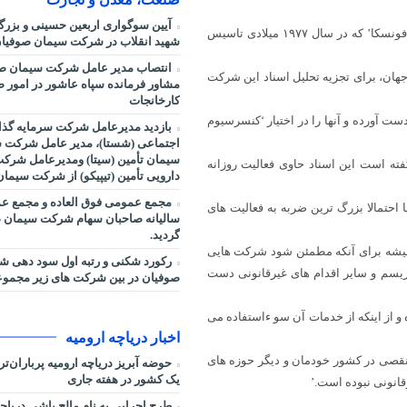
آیین سوگواری اربعین حسینی و بزر
این روزنامه افزود: بخشی از اسناد فاش شده از شرکت حقوقی ‘موساک فونسکا’ که در سال ۱۹۷۷ میلادی تاسیس
شهید انقلاب در شرکت سیمان صوفیان
انتصاب مدیر عامل شرکت سیمان صو
حدود ۳۷۰ خبرنگار از یک صد سازمان خبری در ۸۰ کشور جهان، برای تجزیه تحلیل اسناد این شرکت
مشاور فرمانده سپاه عاشور در امور صنا
کارخانجات
دست آورده و آنها را در اختیار ‘کنسرسیوم
بازدید مدیرعامل شرکت سرمایه گذا
اجتماعی (شستا)، مدیر عامل شرکت س
سیمان تأمین (سیتا) ومدیرعامل شرک
ص گفته است این اسناد حاوی فعالیت روزانه
دارویی تأمین (تیپیکو) از شرکت سیما
مجمع عمومی فوق العاده و مجمع ع
نم با توجه به گستردگی این اسناد٬ لو رفتن آنها احتمالا بزرگ ترین ضربه به فعالیت های
سالیانه صاحبان سهام شرکت سیمان ص
گردید.
همیشه برای آنکه مطمئن شود شرکت هایی
رکورد شکنی و رتبه اول سود دهی 
ویی٬ فرار مالیاتی٬ حمایت مالی تروریسم و سایر اقدام های غیرقانونی دست
صوفیان در بین شرکت های زیر مجمو
 از اینکه از خدمات آن سو ءاستفاده می
اخبار دریاچه ارومیه
از هرگونه نقصی در کشور خودمان و دیگر حوزه های
حوضه آبریز دریاچه ارومیه پرباران‌ت
یک کشور در هفته جاری
قانونی نبوده است.’
طرح اجرایی به نام مالچ پاشی دریاچه