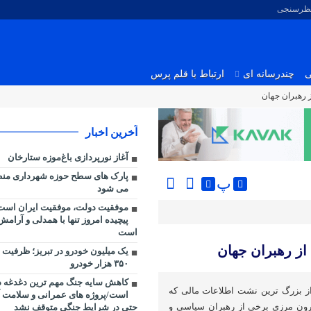
نظرسنجی
ی
چندرسانه ای
ارتباط با قلم پرس
 رهبران جهان
آخرین اخبار
آغاز نورپردازی باغ‌موزه ستارخان
پ
می شود
موفقیت دولت، موفقیت ایران است/
پیچیده امروز تنها با همدلی و آرامش
است
ز رهبران جهان
یک میلیون خودرو در تبریز؛ ظرفیت ت
۳۵۰ هزار خودرو
کاهش سایه جنگ مهم ‌ترین دغدغه 
از بزرگ ترین نشت اطلاعات مالی که
است/پروژه ‌های عمرانی و سلامت 
رون مرزی برخی از رهبران سیاسی و
حتی در شرایط جنگی متوقف نشد