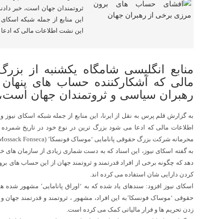
ثروتمندان جهان است، خبر دادند.
این منابع از جمله شبکه اسکای ن
این نشت اطلاعات مالی که ادعا
منابع انگلیسی شامگاه یکشنبه از بزر
مالی که آشکارکننده حساب های پنهان
رهبران سیاسی و ثروتمندان جهان است، خ
به گزارش قلم پرس به نقل از ایرنا، این منابع از جمله شبکه اسکای نیوز و
محرمانه شرکت بزرگ حقوقی پانامایی ‘موساک فونسکا’ (Mossack Fonseca) به بیرون، صورت می گیرد.
به گفته اسکای نیوز، این اسناد که به دست شماری زیادی از سازمان های
دهد که چگونه برخی از افراد قدرتمند و ثروتمند جهان از این حساب های برون
کردن دارایی شان استفاده می کرده اند.
اسکای نیوز افزود: سندهای یاد شده که به ‘اوراق پانامایی’ مشهور شده
حقوقی ‘موساک فونسکا’به این افراد، مشهور ، ثروتمند و قدرتمند جهان و 
زدن تحریم ها و فرار مالیاتی کمک می کرده است.