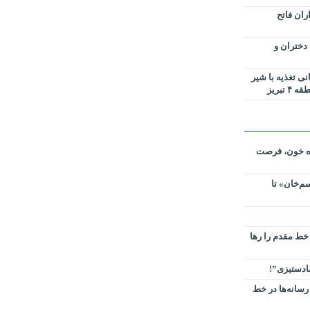
ران فاتح
 دختران و
جهانی تغذیه با شیر
تبریز
ره خون، فرصت
م‌خان» تا
 خط مقدم را رها
سادستیزی”!
رسانه‌ها در خط