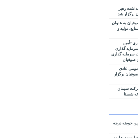
گداشت رهبر
 برگزار شد
فیان به عنوان
یع، تولید و
ری تأمین
رمایه گذاری
ت سرمایه گذاری
ن صوفیان
مومی عادی
وفیان برگزار
شرکت سیمان
عه شستا
رین حوضه‌ درجه
 ارومیه نداریم