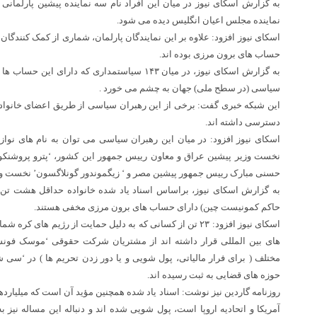
به گزارش اسکای نیوز در میان این افراد نام سه نماینده پیشین پارلمان
نماینده مجلس اعیان انگلیس دیده می شود.
اسکای نیوز افزود: علاوه بر این نمایندگان پارلمان، شماری از کمک کنندگا
حساب های برون مرزی بوده اند.
سیاسی (در سطح ملی) جهان به چشم می خورد .
این شبکه خبری گفت: برخی از این رهبران سیاسی از طریق اعضای خانواده
دسترسی داشته اند.
اسکای نیوز افزود: در میان این رهبران سیاسی می توان به نام های نوا
نخست وزیر پیشین عراق و معاون رییس جمهور این کشور، ‘پترو پروشنکو 
حسنی مبارک رییس جمهور پیشین مصر و ‘ زیگموندور گونلاگسون’ نخست وزی
به گزارش اسکای نیوز، براساس اسناد یاد شده خانواده حداقل هشت تن 
حاکم کمونیست چین) دارای حساب های برون مرزی مخفی هستند.
اسکای نیوز افزود: ۲۳ تن از کسانی که به دلیل حمایت از رژیم های
های بین المللی قرار داشته اند از مشتریان شرکت حقوقی ‘موسک فونسکا
مختلف ( برای فرار مالیاتی، پول شویی و یا دور زدن تحریم ها ) در ‘سی شل
حوزه های قضایی به ثبت رسیده اند.
روزنامه گاردین نیز نوشت: اسناد یاد شده همچنین مؤید آن است که میلیارده
آمریکا و اتحادیه اروپا است، پول شویی شده اند و دنباله این مساله نیز 