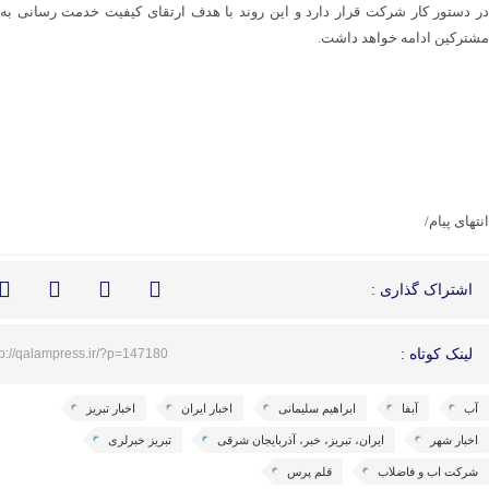
در دستور کار شرکت قرار دارد و این روند با هدف ارتقای کیفیت خدمت رسانی به
مشترکین ادامه خواهد داشت.
انتهای پیام/
اشتراک گذاری :
لینک کوتاه :
tp://qalampress.ir/?p=147180
آب
آبفا
ابراهیم سلیمانی
اخبار ایران
اخبار تبریز
اخبار شهر
ایران، تبریز، خبر، آذربایجان شرقی
تبریز خبرلری
شرکت اب و فاضلاب
قلم پرس