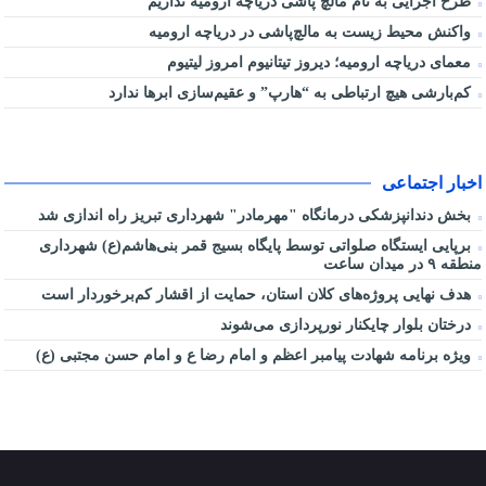
طرح اجرایی به نام مالچ پاشی دریاچه ارومیه نداریم
واکنش محیط زیست به مالچ‌پاشی در دریاچه ارومیه
معمای دریاچه ارومیه؛ دیروز تیتانیوم امروز لیتیوم
کم‌بارشی هیچ ارتباطی به “هارپ” و عقیم‌سازی ابرها ندارد
اخبار اجتماعی
بخش دندانپزشکی درمانگاه "مهرمادر" شهرداری تبریز راه اندازی شد
برپایی ایستگاه صلواتی توسط پایگاه بسیج قمر بنی‌هاشم(ع) شهرداری
منطقه ۹ در میدان ساعت
هدف نهایی پروژه‌های کلان استان، حمایت از اقشار کم‌برخوردار است
درختان بلوار چایکنار نورپردازی می‌شوند
ویژه برنامه شهادت پیامبر اعظم و امام رضا ع و امام حسن مجتبی (ع)