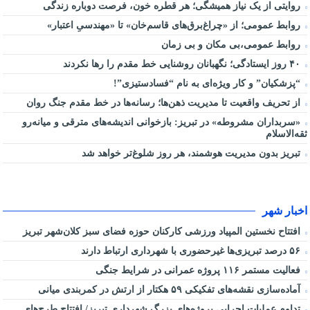
روایتی از یک نیاز همیشگی؛ هر قطره خون، فرصت دوباره زندگی
روابط عمومی؛ از «چراغ‌برق‌های قاسم‌خان» تا «مهندسیِ اعتبار»
روابط عمومی،بی مکان و بی زمان
۴۰ روز ایستادگی؛ نگهبانان روشنایی خط مقدم را رها نکردند
“پزشکیان” و کار ویژه‌ای به نام “فسادستیزی”!
از تحریف واقعیت تا مدیریت ذهن‌ها؛ رسانه‌ها در خط مقدم جنگ روان
«سربداران مشروطه» در تبریز: بازخوانی اندیشه‌های مترقی و میانه‌رو
ثقه‌الاسلام
تبریز بدون مدیریت هوشمند، هر روز شلوغ‌تر خواهد شد
اخبار شهر
افتتاح نخستین المپیاد ورزشی کارکنان حوزه فضای سبز کلان‌شهر تبریز
۵۶ درصد تبریزی‌ها غیرحضوری با شهرداری ارتباط دارند
فعالیت مستمر ۱۱۶ پروژه عمرانی در شرایط جنگی
آماده‌سازی نقشه‌های تفکیکی ۵۹ هکتار از ارتش در کمربندی میانی
تداوم عملیات اجرایی پروژه‌های بزرگ شهرداری تبریز/ افتتاح طرح‌های